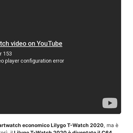
rtwatch economico Lilygo T-Watch 2020
, ma è
sì, il
Lilygo T-Watch 2020 è diventato il C64