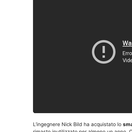
L’ingegnere Nick Bild ha acquistato lo
sma
rimasto inutilizzato per almeno un anno. Co