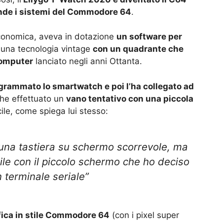
nde i sistemi del Commodore 64
.
economica, aveva in dotazione
un software per
n una tecnologia vintage
con un quadrante che
computer
lanciato negli anni Ottanta.
grammato lo smartwatch e poi l’ha collegato ad
che effettuato un
vano tentativo con una piccola
cile, come spiega lui stesso:
n una tastiera su schermo scorrevole, ma
bile con il piccolo schermo che ho deciso
n terminale seriale”
afica in stile Commodore 64
(con i pixel super