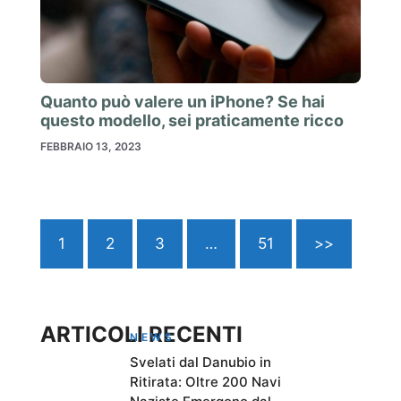
Quanto può valere un iPhone? Se hai
questo modello, sei praticamente ricco
FEBBRAIO 13, 2023
1
2
3
…
51
>>
ARTICOLI RECENTI
NEWS
Svelati dal Danubio in
Ritirata: Oltre 200 Navi