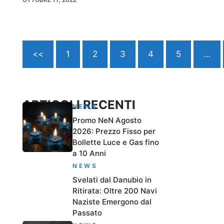
<<
1
2
3
4
5
…
ARTICOLI RECENTI
NEWS
Promo NeN Agosto
2026: Prezzo Fisso per
Bollette Luce e Gas fino
a 10 Anni
NEWS
Svelati dal Danubio in
Ritirata: Oltre 200 Navi
Naziste Emergono dal
Passato