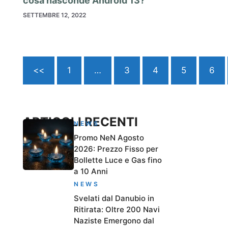
cosa nasconde Android 13?
SETTEMBRE 12, 2022
<<
1
…
3
4
5
6
ARTICOLI RECENTI
NEWS
Promo NeN Agosto
2026: Prezzo Fisso per
Bollette Luce e Gas fino
a 10 Anni
NEWS
Svelati dal Danubio in
Ritirata: Oltre 200 Navi
Naziste Emergono dal