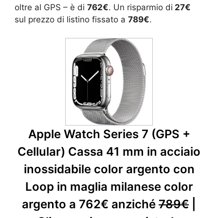
oltre al GPS – è di
762€
. Un risparmio di
27€
sul prezzo di listino fissato a
789€
.
Apple Watch Series 7 (GPS +
Cellular) Cassa 41 mm in acciaio
inossidabile color argento con
Loop in maglia milanese color
argento a 762€ anziché
789€
|