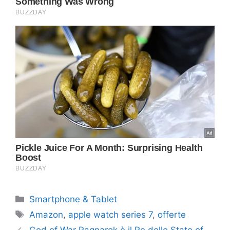
Categorie
Smartphone & Tablet
Tag
Amazon
,
apple watch series 7
,
offerte
God of War Ragnarok è il Re dello State of