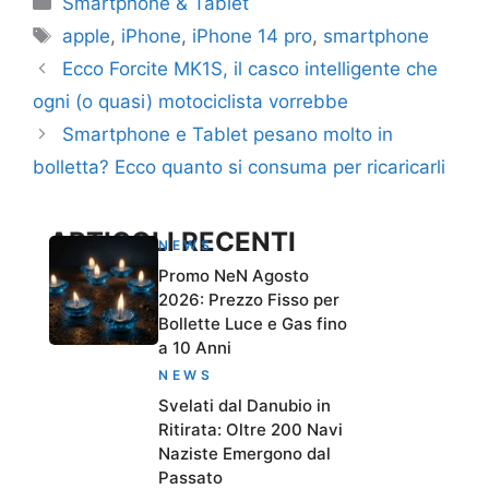
Smartphone & Tablet
Tag
apple
,
iPhone
,
iPhone 14 pro
,
smartphone
Ecco Forcite MK1S, il casco intelligente che
ogni (o quasi) motociclista vorrebbe
Smartphone e Tablet pesano molto in
bolletta? Ecco quanto si consuma per ricaricarli
ARTICOLI RECENTI
NEWS
Promo NeN Agosto
2026: Prezzo Fisso per
Bollette Luce e Gas fino
a 10 Anni
NEWS
Svelati dal Danubio in
Ritirata: Oltre 200 Navi
Naziste Emergono dal
Passato