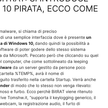
10 PIRATA, ECCO COME
l malware, si chiama di preciso
di una semplice interfaccia dove è presente
un
za di Windows 10,
dando quindi la possibilità a
 software di poter godere dello stesso sistema
a da Microsoft. Peccato però che cliccando su quel
nel computer, che come sottolineato da leeping
alware
da un server gestito da persone poco
 cartella %TEMP%, avrà il nome di
uito trasferito nella cartella Startup. Verrà anche
ender
di modo che lo stesso non venga rilevato:
so e furbo. Ecco perchè BitRAT viene ritenuto
ive Tomshw.it, “supporta il keylogging generico, il
webcam, la registrazione audio, il furto di