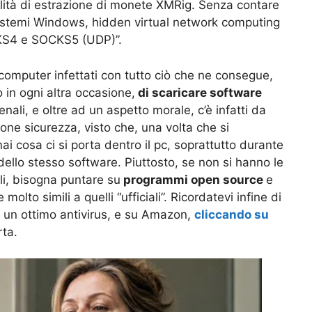
lità di estrazione di monete XMRig. Senza contare
 i sistemi Windows, hidden virtual network computing
CKS4 e SOCKS5 (UDP)”.
computer infettati con tutto ciò che ne consegue,
 in ogni altra occasione,
di scaricare software
enali, e oltre ad un aspetto morale, c’è infatti da
one sicurezza, visto che, una volta che si
ai cosa ci si porta dentro il pc, soprattutto durante
” dello stesso software. Piuttosto, se non si hanno le
ali, bisogna puntare su
programmi open source
e
molto simili a quelli “ufficiali”. Ricordatevi infine di
 un ottimo antivirus, e su Amazon,
cliccando su
rta.