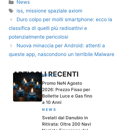
Categorie
News
Tag
iss
,
missione spaziale axiom
Duro colpo per molti smartphone: ecco la
classifica di quelli più radioattivi e
potenzialmente pericolosi
Nuova minaccia per Android: attenti a
queste app, nascondono un terribile Malware
ARTICOLI RECENTI
NEWS
Promo NeN Agosto
2026: Prezzo Fisso per
Bollette Luce e Gas fino
a 10 Anni
NEWS
Svelati dal Danubio in
Ritirata: Oltre 200 Navi