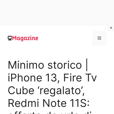
Vai
al
MENU
contenuto
Minimo storico |
iPhone 13, Fire Tv
Cube ‘regalato’,
Redmi Note 11S: