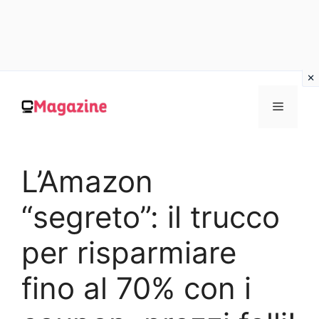
Vai
al
MENU
contenuto
L’Amazon
“segreto”: il trucco
per risparmiare
fino al 70% con i