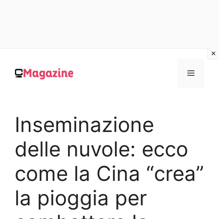
Vai
al
MENU
contenuto
Inseminazione
delle nuvole: ecco
come la Cina “crea”
la pioggia per