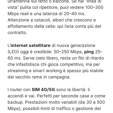
un’antenna sul tetto o balcone. Se hai “linea di
vista” pulita col ripetitore, puoi vedere 100–300
Mbps reali e una latenza di 20–40 ms.
Attenzione a ostacoli, alberi che crescono e
affollamento della cella: qui l’aria conta più del
contratto.
L’
internet satellitare
di nuova generazione
(LEO) oggi è credibile: 50–250 Mbps,
ping
25–
60 ms. Serve cielo libero, resta un filo di ritardo
che infastidisce chi gioca competitivo, ma per
streaming e smart working è spesso più stabile
del vecchio rame in campagna.
I router con
SIM 4G/5G
sono la libertà: li
accendi e vai. Perfetti per seconde case e come
backup. Prestazioni molto variabili (da 30 a 500
Mbps), possibili limiti di traffico o gestione del