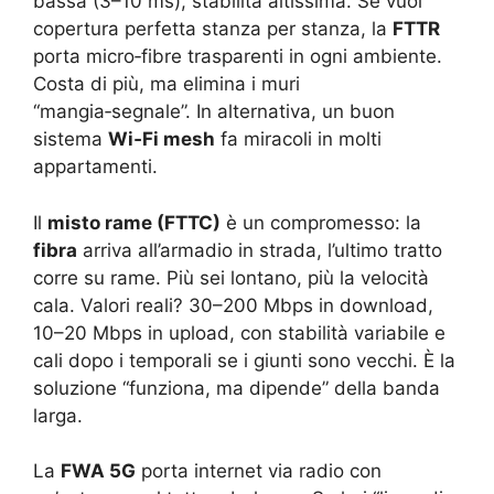
bassa (3–10 ms), stabilità altissima. Se vuoi
copertura perfetta stanza per stanza, la
FTTR
porta micro‑fibre trasparenti in ogni ambiente.
Costa di più, ma elimina i muri
“mangia‑segnale”. In alternativa, un buon
sistema
Wi‑Fi mesh
fa miracoli in molti
appartamenti.
Il
misto rame (FTTC)
è un compromesso: la
fibra
arriva all’armadio in strada, l’ultimo tratto
corre su rame. Più sei lontano, più la velocità
cala. Valori reali? 30–200 Mbps in download,
10–20 Mbps in upload, con stabilità variabile e
cali dopo i temporali se i giunti sono vecchi. È la
soluzione “funziona, ma dipende” della banda
larga.
La
FWA 5G
porta internet via radio con