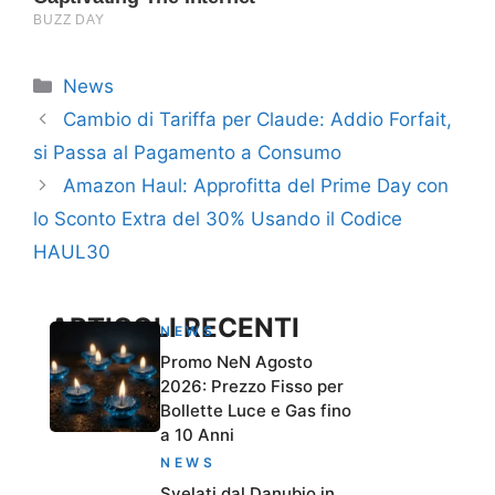
Categorie
News
Cambio di Tariffa per Claude: Addio Forfait,
si Passa al Pagamento a Consumo
Amazon Haul: Approfitta del Prime Day con
lo Sconto Extra del 30% Usando il Codice
HAUL30
ARTICOLI RECENTI
NEWS
Promo NeN Agosto
2026: Prezzo Fisso per
Bollette Luce e Gas fino
a 10 Anni
NEWS
Svelati dal Danubio in