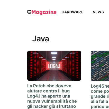
Vai
al
HARDWARE
NEWS
contenuto
Java
La Patch che doveva
Log4Shel
aiutare contro il bug
come pot
Log4J ha aperto una
grande r
nuova vulnerabilità che
alla fall
gli hacker già sfruttano
pericolo