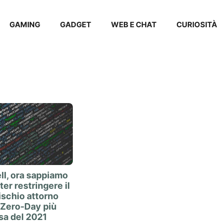
GAMING
GADGET
WEB E CHAT
CURIOSITÀ
l, ora sappiamo
er restringere il
ischio attorno
a Zero-Day più
sa del 2021