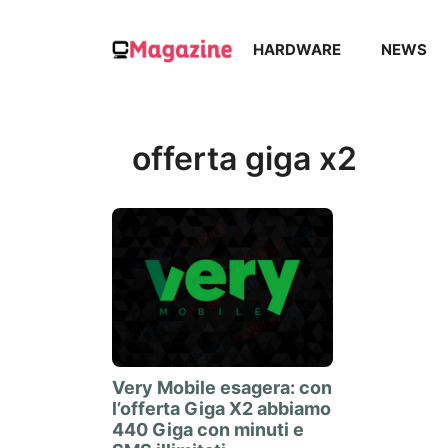
Vai
al
HARDWARE
NEWS
contenuto
offerta giga x2
Very Mobile esagera: con
l’offerta Giga X2 abbiamo
440 Giga con minuti e