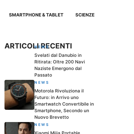
SMARTPHONE & TABLET
SCIENZE
ARTICOLI RECENTI
NEWS
Svelati dal Danubio in
Ritirata: Oltre 200 Navi
Naziste Emergono dal
Passato
NEWS
Motorola Rivoluziona il
Futuro: in Arrivo uno
Smartwatch Convertibile in
Smartphone, Secondo un
Nuovo Brevetto
NEWS
Xiaomi Mijia Portable