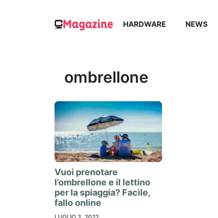
Vai
al
HARDWARE
NEWS
contenuto
ombrellone
Vuoi prenotare
l’ombrellone e il lettino
per la spiaggia? Facile,
fallo online
LUGLIO 3, 2022