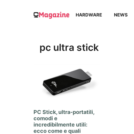
Vai
al
HARDWARE
NEWS
contenuto
pc ultra stick
PC Stick, ultra-portatili,
comodi e
incredibilmente utili:
ecco come e quali