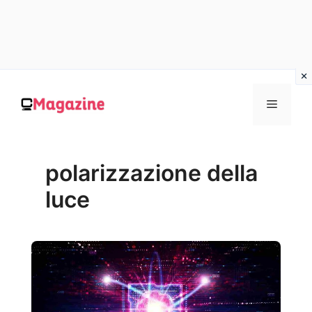
Vai
al
MENU
contenuto
polarizzazione della
luce