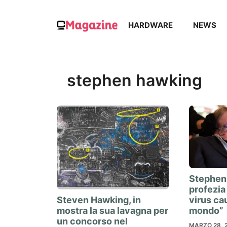
Vai
al
HARDWARE
NEWS
contenuto
stephen hawking
Stephen
profezia
Steven Hawking, in
virus cau
mostra la sua lavagna per
mondo”
un concorso nel
MARZO 28, 