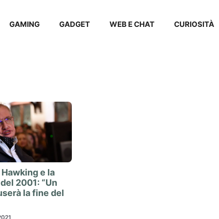
GAMING
GADGET
WEB E CHAT
CURIOSITÀ
 Hawking e la
 del 2001: “Un
serà la fine del
2021