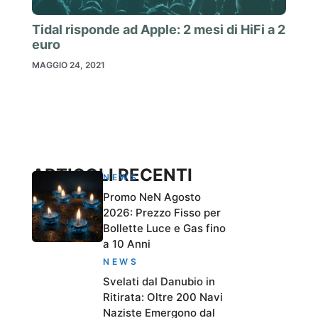
Tidal risponde ad Apple: 2 mesi di HiFi a 2
euro
MAGGIO 24, 2021
ARTICOLI RECENTI
NEWS
Promo NeN Agosto
2026: Prezzo Fisso per
Bollette Luce e Gas fino
a 10 Anni
NEWS
Svelati dal Danubio in
Ritirata: Oltre 200 Navi
Naziste Emergono dal