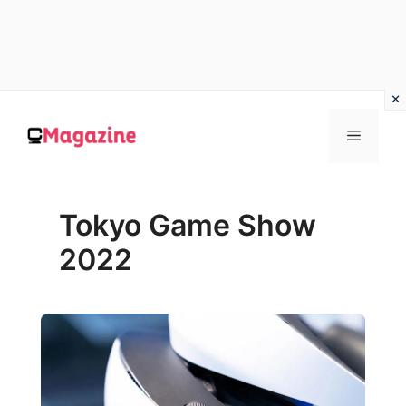
Vai
al
MENU
contenuto
Tokyo Game Show
2022