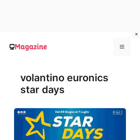
Vai
al
MENU
contenuto
volantino euronics
star days