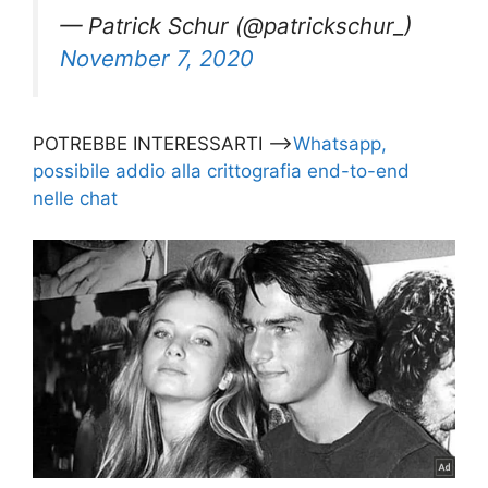
— Patrick Schur (@patrickschur_)
November 7, 2020
POTREBBE INTERESSARTI —>
Whatsapp,
possibile addio alla crittografia end-to-end
nelle chat