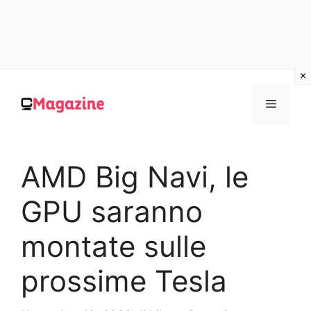
Vai
al
MENU
contenuto
AMD Big Navi, le
GPU saranno
montate sulle
prossime Tesla