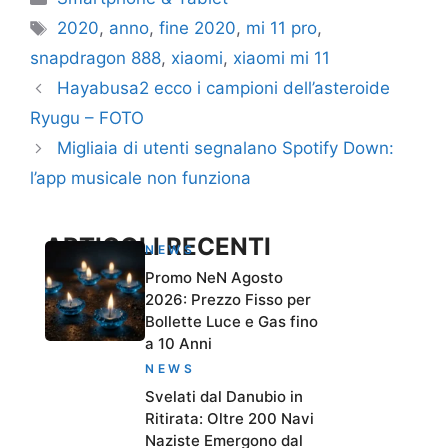
Tag
2020
,
anno
,
fine 2020
,
mi 11 pro
,
snapdragon 888
,
xiaomi
,
xiaomi mi 11
Hayabusa2 ecco i campioni dell’asteroide
Ryugu – FOTO
Migliaia di utenti segnalano Spotify Down:
l’app musicale non funziona
ARTICOLI RECENTI
NEWS
Promo NeN Agosto
2026: Prezzo Fisso per
Bollette Luce e Gas fino
a 10 Anni
NEWS
Svelati dal Danubio in
Ritirata: Oltre 200 Navi
Naziste Emergono dal