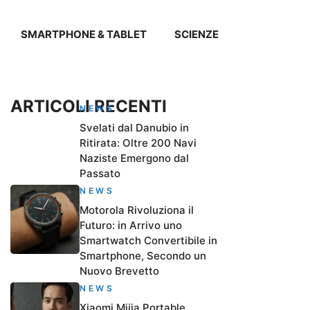
SMARTPHONE & TABLET
SCIENZE
ARTICOLI RECENTI
NEWS
Svelati dal Danubio in
Ritirata: Oltre 200 Navi
Naziste Emergono dal
Passato
NEWS
Motorola Rivoluziona il
Futuro: in Arrivo uno
Smartwatch Convertibile in
Smartphone, Secondo un
Nuovo Brevetto
NEWS
Xiaomi Mijia Portable