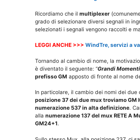
Ricordiamo che il
multiplexer
(comuneme
grado di selezionare diversi segnali in ing
selezionati i segnali vengono raccolti e ma
LEGGI ANCHE >>>
WindTre, servizi a va
Tornando al cambio di nome, la motivazio
è diventato il seguente: “
Grandi Momenti 
prefisso GM
apposto di fronte al nome de
In particolare, il cambio dei nomi dei due 
posizione 37 dei due mux troviamo GM
numerazione 537 in alta definizione
. Ca
alla
numerazione 137 del mux RETE A M
GM24+1
.
Sullo stesso Mux, alla posizione 237, ci sa