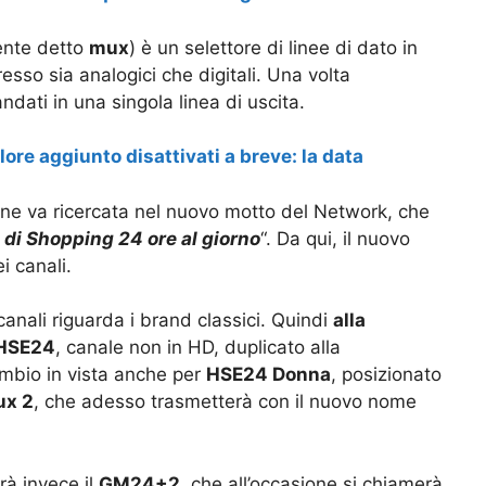
nte detto
mux
) è un selettore di linee di dato in
resso sia analogici che digitali. Una volta
ndati in una singola linea di uscita.
lore aggiunto disattivati a breve: la data
ne va ricercata nel nuovo motto del Network, che
di Shopping 24 ore al giorno
“. Da qui, il nuovo
i canali.
canali riguarda i brand classici. Quindi
alla
 HSE24
, canale non in HD, duplicato alla
mbio in vista anche per
HSE24 Donna
, posizionato
ux 2
, che adesso trasmetterà con il nuovo nome
rà invece il
GM24+2
, che all’occasione si chiamerà