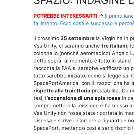
POTREBBE INTERESSARTI
→
Il primo lan
fallimento. Ecco cosa è successo e perchè
Il prossimo
25 settembre
la Virgin ha in
Vss Unity, ci saranno anche
tre italiani,
le
colonnello (nonché aeromedico) Angelo La
detto sopra, al momento è tutto in stand
racconta la FAA si sarebbe verificato un p
tutto sarebbe iniziato, come si legge sul C
SpacePortAmerica, con il “razzo” che ha
i
rispetto alla traiettoria
prestabilita. Com
tesi,
l’accensione di una spia rossa
in ca
compromettere la missione e ha messo in per
Vss Unity non fosse stata riportata in mani
discesa – scrive il Corriere a riguardo – n
SpacePort, mettendo così a serio rischio l