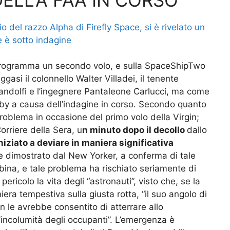
cio del razzo Alpha di Firefly Space, si è rivelato un
 è sotto indagine
 programma un secondo volo, e sulla SpaceShipTwo
ggasi il colonnello Walter Villadei, il tenente
ndolfi e l’ingegnere Pantaleone Carlucci, ma come
-by a causa dell’indagine in corso. Secondo quanto
roblema in occasione del primo volo della Virgin;
orriere della Sera, u
n minuto dopo il decollo
dallo
niziato a deviare in maniera significativa
e dimostrato dal New Yorker, a conferma di tale
bina, e tale problema ha rischiato seriamente di
icolo la vita degli “astronauti”, visto che, se la
era tempestiva sulla giusta rotta, “il suo angolo di
on le avrebbe consentito di atterrare allo
’incolumità degli occupanti”. L’emergenza è