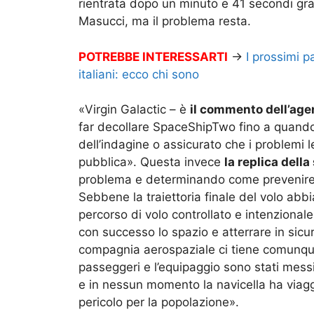
rientrata dopo un minuto e 41 secondi graz
Masucci, ma il problema resta.
POTREBBE INTERESSARTI
→
I prossimi p
italiani: ecco chi sono
«Virgin Galactic – è
il commento dell’ag
far decollare SpaceShipTwo fino a quando 
dell’indagine o assicurato che i problemi l
pubblica». Questa invece
la replica della
problema e determinando come prevenire 
Sebbene la traiettoria finale del volo abbi
percorso di volo controllato e intenziona
con successo lo spazio e atterrare in sic
compagnia aerospaziale ci tiene comunqu
passeggeri e l’equipaggio sono stati messi
e in nessun momento la navicella ha viaggi
pericolo per la popolazione».