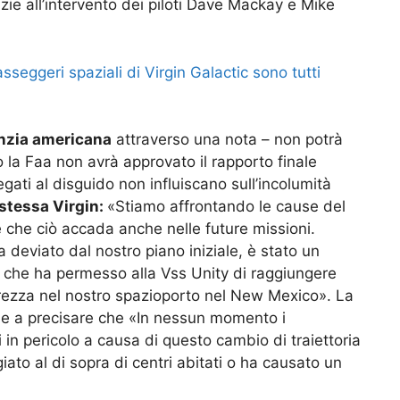
ie all’intervento dei piloti Dave Mackay e Mike
asseggeri spaziali di Virgin Galactic sono tutti
enzia americana
attraverso una nota – non potrà
la Faa non avrà approvato il rapporto finale
egati al disguido non influiscano sull’incolumità
 stessa Virgin:
«Stiamo affrontando le cause del
che ciò accada anche nelle future missioni.
a deviato dal nostro piano iniziale, è stato un
le che ha permesso alla Vss Unity di raggiungere
urezza nel nostro spazioporto nel New Mexico». La
e a precisare che «In nessun momento i
 in pericolo a causa di questo cambio di traiettoria
ato al di sopra di centri abitati o ha causato un