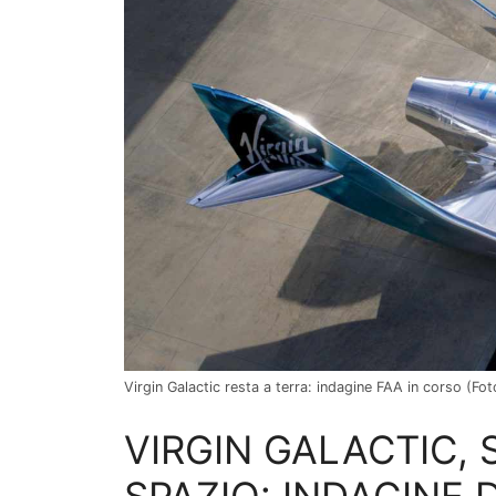
Virgin Galactic resta a terra: indagine FAA in corso (Fo
VIRGIN GALACTIC, 
SPAZIO: INDAGINE 