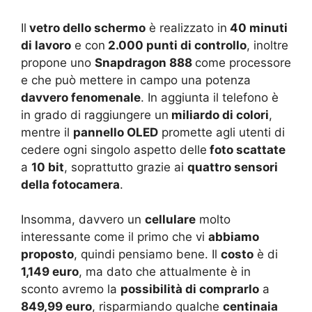
Il
vetro dello schermo
è realizzato in
40 minuti
di lavoro
e con
2.000 punti di controllo
, inoltre
propone uno
Snapdragon 888
come processore
e che può mettere in campo una potenza
davvero fenomenale
. In aggiunta il telefono è
in grado di raggiungere un
miliardo di colori
,
mentre il
pannello OLED
promette agli utenti di
cedere ogni singolo aspetto delle
foto scattate
a
10 bit
, soprattutto grazie ai
quattro sensori
della fotocamera
.
Insomma, davvero un
cellulare
molto
interessante come il primo che vi
abbiamo
proposto
, quindi pensiamo bene. Il
costo
è di
1,149 euro
, ma dato che attualmente è in
sconto avremo la
possibilità di comprarlo
a
849,99 euro
, risparmiando qualche
centinaia