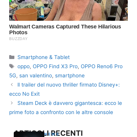
Categorie
Smartphone & Tablet
Tag
oppo
,
OPPO Find X3 Pro
,
OPPO Reno6 Pro
5G
,
san valentino
,
smartphone
Il trailer del nuovo thriller firmato Disney+:
ecco No Exit
Steam Deck è davvero gigantesca: ecco le
prime foto a confronto con le altre console
ARTICOLI RECENTI
NEWS