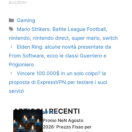
Categorie
Gaming
Tag
Mario Strikers: Battle League Football
,
nintendo
,
nintendo direct
,
super mario
,
switch
Elden Ring: alcune novità presentate da
From Software, ecco le classi Guerriero e
Prigioniero
Vincere 100.000$ in un solo colpo? la
proposta di ExpressVPN per testare i suoi
servizi
ARTICOLI RECENTI
NEWS
Promo NeN Agosto
2026: Prezzo Fisso per