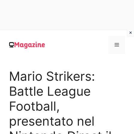
Vai
al
MENU
contenuto
Mario Strikers:
Battle League
Football,
presentato nel