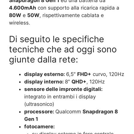
Snapdragon 8 Gen 1
ed una batteria da
4.600mAh
con supporto alla ricarica rapida a
80W
e
50W
, rispettivamente cablata e
wireless.
Di seguito le specifiche
tecniche che ad oggi sono
giunte dalla rete:
display esterno:
6,5″
FHD+
curvo, 120Hz
display interno:
8″
QHD+
, 120Hz
sensore delle impronte digitali:
integrato in entrambi i display
(ultrasonico)
processore:
Qualcomm
Snapdragon 8
Gen 1
fotocamere: