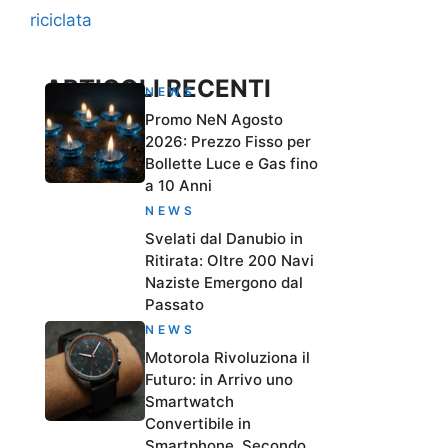
riciclata
ARTICOLI RECENTI
NEWS
Promo NeN Agosto
2026: Prezzo Fisso per
Bollette Luce e Gas fino
a 10 Anni
NEWS
Svelati dal Danubio in
Ritirata: Oltre 200 Navi
Naziste Emergono dal
Passato
NEWS
Motorola Rivoluziona il
Futuro: in Arrivo uno
Smartwatch
Convertibile in
Smartphone, Secondo