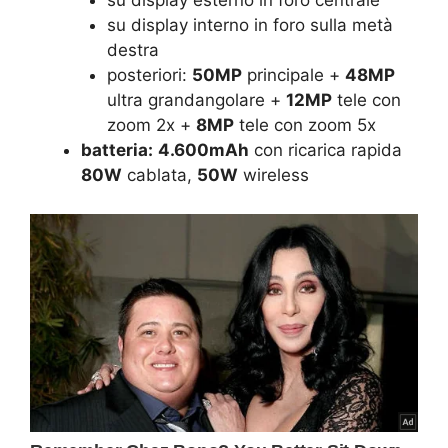
su display esterno in foro centrale
su display interno in foro sulla metà
destra
posteriori:
50MP
principale +
48MP
ultra grandangolare +
12MP
tele con
zoom 2x +
8MP
tele con zoom 5x
batteria:
4.600mAh
con ricarica rapida
80W
cablata,
50W
wireless