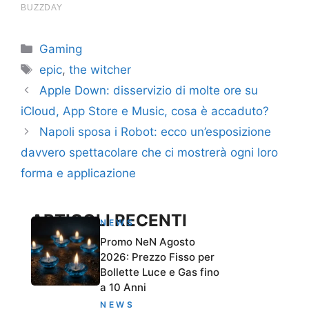
Categorie
Gaming
Tag
epic
,
the witcher
Apple Down: disservizio di molte ore su
iCloud, App Store e Music, cosa è accaduto?
Napoli sposa i Robot: ecco un’esposizione
davvero spettacolare che ci mostrerà ogni loro
forma e applicazione
ARTICOLI RECENTI
NEWS
Promo NeN Agosto
2026: Prezzo Fisso per
Bollette Luce e Gas fino
a 10 Anni
NEWS