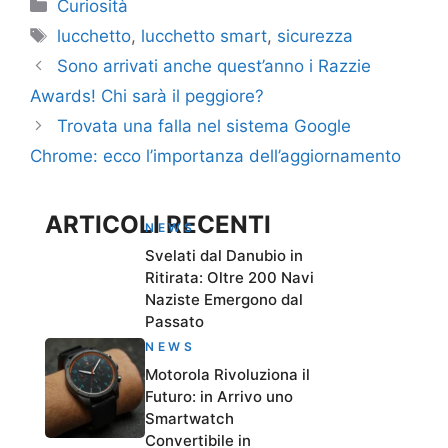
Categorie
Curiosità
Tag
lucchetto
,
lucchetto smart
,
sicurezza
Sono arrivati anche quest’anno i Razzie
Awards! Chi sarà il peggiore?
Trovata una falla nel sistema Google
Chrome: ecco l’importanza dell’aggiornamento
ARTICOLI RECENTI
NEWS
Svelati dal Danubio in
Ritirata: Oltre 200 Navi
Naziste Emergono dal
Passato
NEWS
Motorola Rivoluziona il
Futuro: in Arrivo uno
Smartwatch
Convertibile in