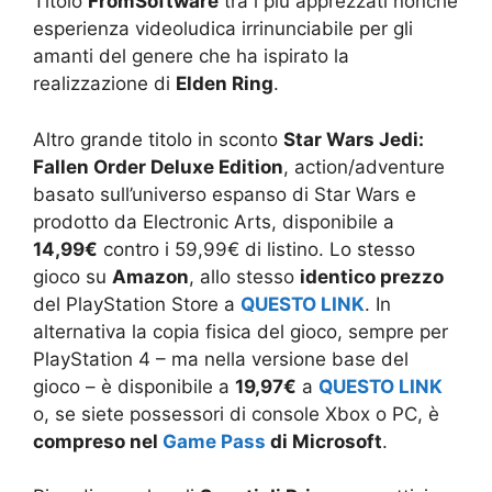
Titolo
FromSoftware
tra i più apprezzati nonché
esperienza videoludica irrinunciabile per gli
amanti del genere che ha ispirato la
realizzazione di
Elden Ring
.
Altro grande titolo in sconto
Star Wars Jedi:
Fallen Order Deluxe Edition
, action/adventure
basato sull’universo espanso di Star Wars e
prodotto da Electronic Arts, disponibile a
14,99€
contro i 59,99€ di listino. Lo stesso
gioco su
Amazon
, allo stesso
identico prezzo
del PlayStation Store a
QUESTO LINK
. In
alternativa la copia fisica del gioco, sempre per
PlayStation 4 – ma nella versione base del
gioco – è disponibile a
19,97€
a
QUESTO LINK
o, se siete possessori di console Xbox o PC, è
compreso nel
Game Pass
di Microsoft
.