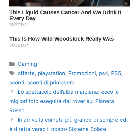
Categorie
Gaming
Tag
offerte
,
playstation
,
Promozioni
,
ps4
,
PS5
,
sconti
,
sconti di primavera
Lo spettacolo dell’alba marziana: ecco le
migliori foto eseguite dal rover sul Pianeta
Rosso
In arrivo la cometa più grande di sempre ed
è diretta verso il nostro Sistema Solare