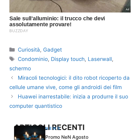
Categorie
Curiosità
,
Gadget
Tag
Condominio
,
Display touch
,
Laserwall
,
schermo
Miracoli tecnologici: il dito robot ricoperto da
cellule umane vive, come gli androidi dei film
Huawei inarrestabile: inizia a produrre il suo
computer quantistico
ARTICOLI RECENTI
NEWS
Promo NeN Agosto