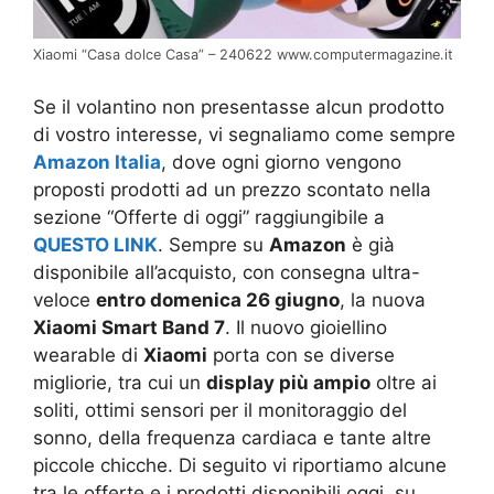
Xiaomi “Casa dolce Casa” – 240622 www.computermagazine.it
Se il volantino non presentasse alcun prodotto
di vostro interesse, vi segnaliamo come sempre
Amazon Italia
, dove ogni giorno vengono
proposti prodotti ad un prezzo scontato nella
sezione “Offerte di oggi” raggiungibile a
QUESTO LINK
. Sempre su
Amazon
è già
disponibile all’acquisto, con consegna ultra-
veloce
entro domenica 26 giugno
, la nuova
Xiaomi Smart Band 7
. Il nuovo gioiellino
wearable di
Xiaomi
porta con se diverse
migliorie, tra cui un
display più ampio
oltre ai
soliti, ottimi sensori per il monitoraggio del
sonno, della frequenza cardiaca e tante altre
piccole chicche. Di seguito vi riportiamo alcune
tra le offerte e i prodotti disponibili oggi, su