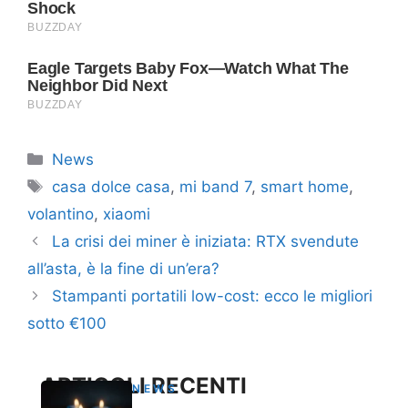
Categorie
News
Tag
casa dolce casa
,
mi band 7
,
smart home
,
volantino
,
xiaomi
La crisi dei miner è iniziata: RTX svendute
all’asta, è la fine di un’era?
Stampanti portatili low-cost: ecco le migliori
sotto €100
ARTICOLI RECENTI
NEWS