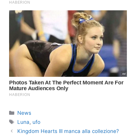
Categorie
News
Tag
Luna
,
ufo
Kingdom Hearts III manca alla collezione?