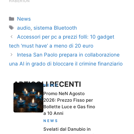
Categorie
News
Tag
audio
,
sistema Bluetooth
Accessori per pc a prezzi folli: 10 gadget
tech ‘must have’ a meno di 20 euro
Intesa San Paolo prepara in collaborazione
una AI in grado di bloccare il crimine finanziario
ARTICOLI RECENTI
NEWS
Promo NeN Agosto
2026: Prezzo Fisso per
Bollette Luce e Gas fino
a 10 Anni
NEWS
Svelati dal Danubio in