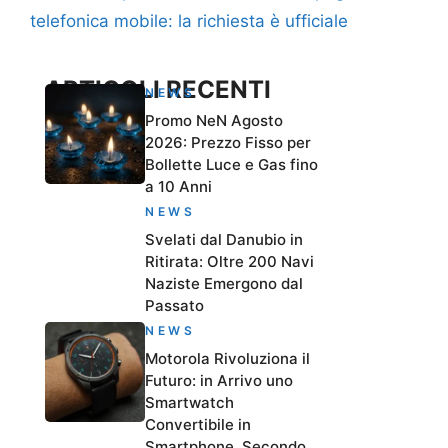
telefonica mobile: la richiesta è ufficiale
ARTICOLI RECENTI
NEWS
Promo NeN Agosto
2026: Prezzo Fisso per
Bollette Luce e Gas fino
a 10 Anni
NEWS
Svelati dal Danubio in
Ritirata: Oltre 200 Navi
Naziste Emergono dal
Passato
NEWS
Motorola Rivoluziona il
Futuro: in Arrivo uno
Smartwatch
Convertibile in
Smartphone, Secondo