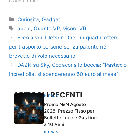
Categorie
Curiosità
,
Gadget
Tag
apple
,
Guanto VR
,
visore VR
Ecco a voi il Jetson One: un quadricottero
per trasporto persone senza patente né
brevetto di volo necessario
DAZN su Sky, Codacons lo boccia: “Pasticcio
incredibile, si spenderanno 60 euro al mese”
ARTICOLI RECENTI
NEWS
Promo NeN Agosto
2026: Prezzo Fisso per
Bollette Luce e Gas fino
a 10 Anni
NEWS