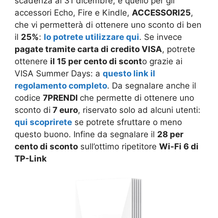
scadenza al 31 dicembre, è quello per gli
accessori Echo, Fire e Kindle,
ACCESSORI25
,
che vi permetterà di ottenere uno sconto di ben
il
25%
:
lo potrete utilizzare qui
. Se invece
pagate tramite carta di credito VISA
, potrete
ottenere
il 15 per cento di scont
o grazie ai
VISA Summer Days: a
questo link il
regolamento completo
. Da segnalare anche il
codice
7PRENDI
che permette di ottenere uno
sconto di
7 euro
, riservato solo ad alcuni utenti:
qui scoprirete
se potrete sfruttare o meno
questo buono. Infine da segnalare il
28 per
cento di sconto
sull’ottimo ripetitore
Wi-Fi 6 di
TP-Link