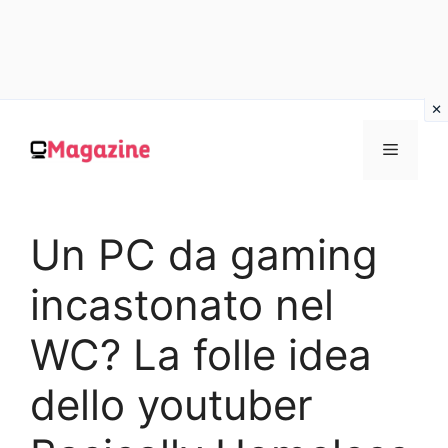
Vai
al
MENU
contenuto
Un PC da gaming
incastonato nel
WC? La folle idea
dello youtuber