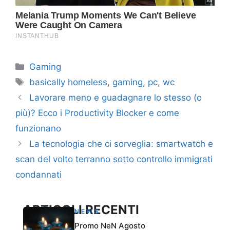
Categorie
Gaming
Tag
basically homeless
,
gaming
,
pc
,
wc
Lavorare meno e guadagnare lo stesso (o
più)? Ecco i Productivity Blocker e come
funzionano
La tecnologia che ci sorveglia: smartwatch e
scan del volto terranno sotto controllo immigrati
condannati
ARTICOLI RECENTI
NEWS
Promo NeN Agosto