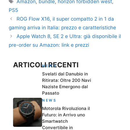
Tag
Amazon
,
bundle
,
horizon forbidden west
,
PS5
ROG Flow X16, il super compatto 2 in 1 da
gaming arriva in Italia: prezzo e caratteristiche
Apple Watch 8, SE 2 e Ultra: già disponibile il
pre-order su Amazon: link e prezzi
ARTICOLI RECENTI
NEWS
Svelati dal Danubio in
Ritirata: Oltre 200 Navi
Naziste Emergono dal
Passato
NEWS
Motorola Rivoluziona il
Futuro: in Arrivo uno
Smartwatch
Convertibile in