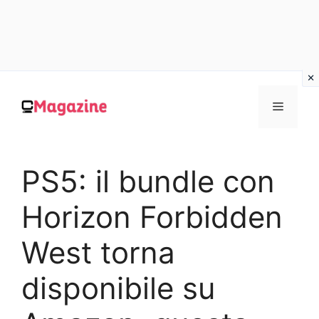
Vai
al
MENU
contenuto
PS5: il bundle con
Horizon Forbidden
West torna
disponibile su