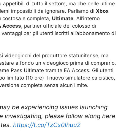
ù appetibili di tutto il settore, ma che nelle ultime
lemi impossibili da ignorare. Parliamo di
Xbox
più costosa e completa,
Ultimate
. All’interno
A Access
, partner ufficiale del colosso di
antaggi per gli utenti iscritti all’abbonamento di
ersi videogiochi del produttore statunitense, ma
testare a fondo un videogioco prima di comprarlo.
ame Pass Ultimate tramite EA Access. Gli utenti
o limitato (10 ore) il nuovo simulatore calcistico,
versione completa senza alcun limite.
ay be experiencing issues launching
re investigating, please follow along here
ates.
https://t.co/TzCx0lhuu2