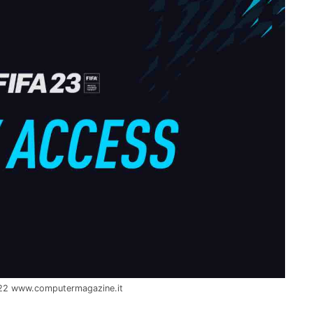
27922 www.computermagazine.it