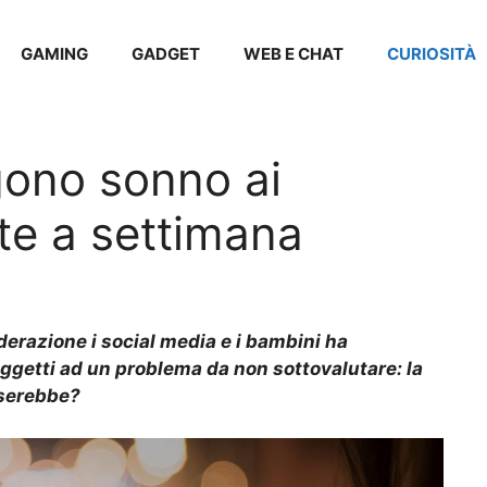
GAMING
GADGET
WEB E CHAT
CURIOSITÀ
gono sonno ai
te a settimana
derazione i social media e i bambini ha
oggetti ad un problema da non sottovalutare: la
userebbe?