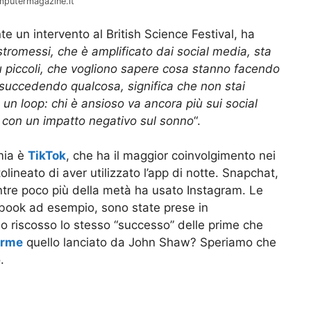
omputermagazine.it
te un intervento al British Science Festival, ha
estromessi, che è amplificato dai social media, sta
ù piccoli, che vogliono sapere cosa stanno facendo
a succedendo qualcosa, significa che non stai
un loop: chi è ansioso va ancora più sui social
, con un impatto negativo sul sonno
“.
 mia è
TikTok
, che ha il maggior coinvolgimento nei
olineato di aver utilizzato l’app di notte. Snapchat,
ntre poco più della metà ha usato Instagram. Le
ebook ad esempio, sono state prese in
 riscosso lo stesso “successo” delle prime che
arme
quello lanciato da John Shaw? Speriamo che
.