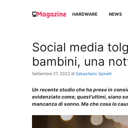
Vai
al
HARDWARE
NEWS
contenuto
Social media tol
bambini, una not
Settembre 27, 2022
di
Sebastiano Spinelli
Un recente studio che ha preso in consi
evidenziato come, quest’ultimi, siano s
mancanza di sonno. Ma che cosa lo ca