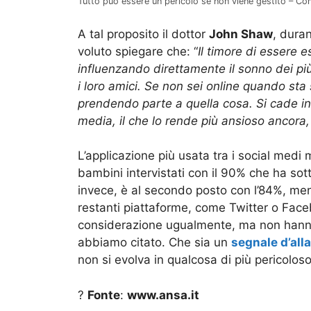
Tutto può essere un pericolo se non viene gestito – C
A tal proposito il dottor
John Shaw
, duran
voluto spiegare che: “
Il timore di essere 
influenzando direttamente il sonno dei pi
i loro amici. Se non sei online quando st
prendendo parte a quella cosa. Si cade in 
media, il che lo rende più ansioso ancora
L’applicazione più usata tra i social medi
bambini intervistati con il 90% che ha sott
invece, è al secondo posto con l’84%, me
restanti piattaforme, come Twitter o Fac
considerazione ugualmente, ma non hanno
abbiamo citato. Che sia un
segnale d’all
non si evolva in qualcosa di più pericoloso
?
Fonte
:
www.ansa.it