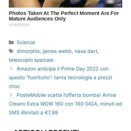
Categorie
Scienze
Tag
dimorphis
,
james webb
,
nasa dart
,
telescopio spaziale
Amazon anticipa il Prime Day 2022 con
questo “fuoritutto”: tanta tecnologia a prezzi
choc
PosteMobile scatta l’offerta bomba! Arriva
Creami Extra WOW 160 con 160 GIGA, minuti ed
SMS illimitati a €7,99