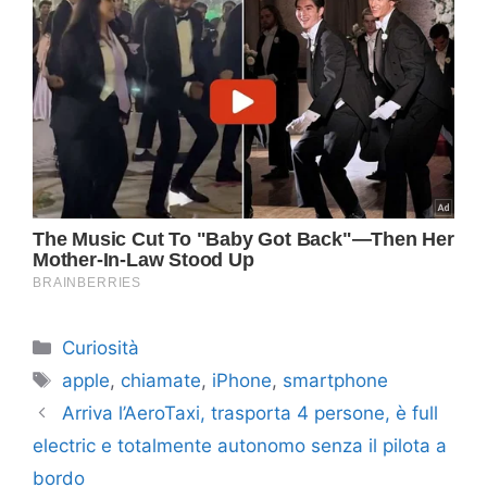
Categorie
Curiosità
Tag
apple
,
chiamate
,
iPhone
,
smartphone
Arriva l’AeroTaxi, trasporta 4 persone, è full
electric e totalmente autonomo senza il pilota a
bordo