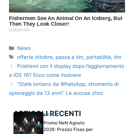
Categorie
News
Tag
offerte ottobre
,
passa a tim
,
portabilità
,
tim
Problemi con il display dopo l’aggiornamento
a iOS 16? Ecco come risolvere
“State lontano da WhatsApp, strumento di
spionaggio da 13 anni”. Le accuse choc
ARTICOLI RECENTI
NEWS
Promo NeN Agosto
2026: Prezzo Fisso per