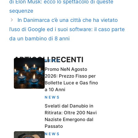
di Elon Musk: ecco lo spettacolo di queste
sequenze
In Danimarca c’è una città che ha vietato
l’uso di Google ed i suoi software: il caso parte
da un bambino di 8 anni
ARTICOLI RECENTI
NEWS
Promo NeN Agosto
2026: Prezzo Fisso per
Bollette Luce e Gas fino
a 10 Anni
NEWS
Svelati dal Danubio in
Ritirata: Oltre 200 Navi
Naziste Emergono dal
Passato
NEWS