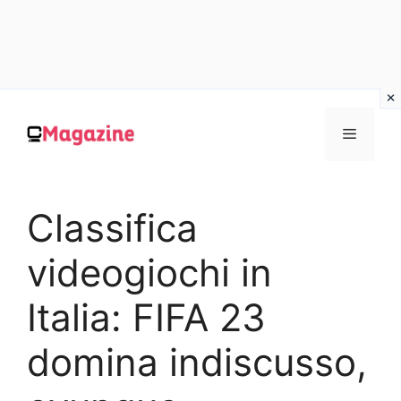
Vai
al
MENU
contenuto
Classifica
videogiochi in
Italia: FIFA 23
domina indiscusso,