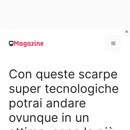
Vai
al
MENU
contenuto
Con queste scarpe
super tecnologiche
potrai andare
ovunque in un