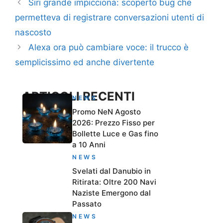
Siri grande impicciona: scoperto bug che
permetteva di registrare conversazioni utenti di
nascosto
Alexa ora può cambiare voce: il trucco è
semplicissimo ed anche divertente
ARTICOLI RECENTI
NEWS
Promo NeN Agosto
2026: Prezzo Fisso per
Bollette Luce e Gas fino
a 10 Anni
NEWS
Svelati dal Danubio in
Ritirata: Oltre 200 Navi
Naziste Emergono dal
Passato
NEWS