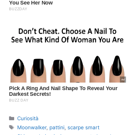
Categorie
Curiosità
Tag
Moonwalker
,
pattini
,
scarpe smart