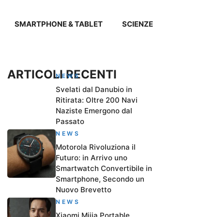
SMARTPHONE & TABLET
SCIENZE
ARTICOLI RECENTI
NEWS
Svelati dal Danubio in
Ritirata: Oltre 200 Navi
Naziste Emergono dal
Passato
NEWS
Motorola Rivoluziona il
Futuro: in Arrivo uno
Smartwatch Convertibile in
Smartphone, Secondo un
Nuovo Brevetto
NEWS
Xiaomi Mijia Portable